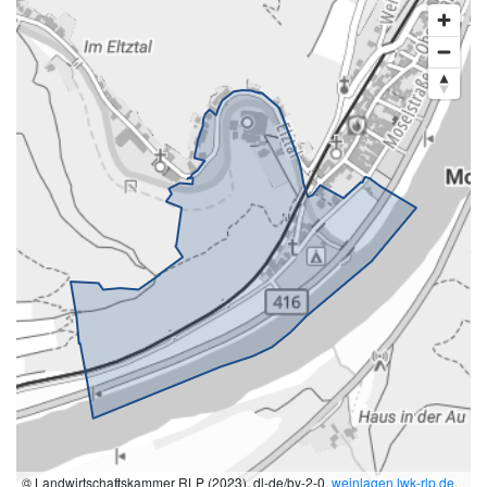
© Landwirtschaftskammer RLP (2023), dl-de/by-2-0,
weinlagen.lwk-rlp.de
,