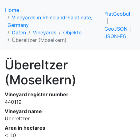
Home
FlatGeobuf
Vineyards in Rhineland-Palatinate,
Germany
GeoJSON
Daten
Vineyards
Objekte
JSON-FG
Übereltzer (Moselkern)
Übereltzer
(Moselkern)
Vineyard register number
440119
Vineyard name
Übereltzer
Area in hectares
< 1.0