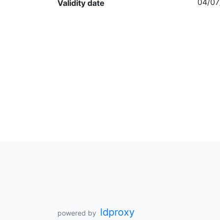
04/07
Validity date
ldproxy
powered by