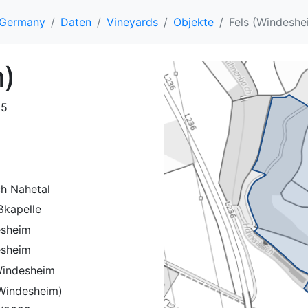
, Germany
Daten
Vineyards
Objekte
Fels (Windeshe
m)
55
ch Nahetal
ßkapelle
sheim
sheim
Windesheim
(Windesheim)