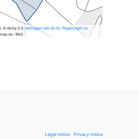
 dl-de/by-2-0,
weinlagen.lwk-rlp.de
,
Regelungen zu
emap.de / BKG
Legal notice
Privacy notice