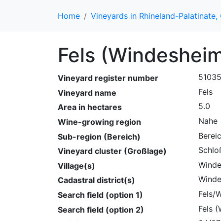
Home
Vineyards in Rhineland-Palatinate
Fels (Windeshei
5103
Vineyard register number
Fels
Vineyard name
5.0
Area in hectares
Nahe
Wine-growing region
Berei
Sub-region (Bereich)
Schlo
Vineyard cluster (Großlage)
Winde
Village(s)
Winde
Cadastral district(s)
Fels/
Search field (option 1)
Fels 
Search field (option 2)