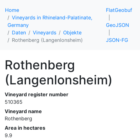
Home
FlatGeobuf
Vineyards in Rhineland-Palatinate,
Germany
GeoJSON
Daten
Vineyards
Objekte
Rothenberg (Langenlonsheim)
JSON-FG
Rothenberg
(Langenlonsheim)
Vineyard register number
510365
Vineyard name
Rothenberg
Area in hectares
9.9