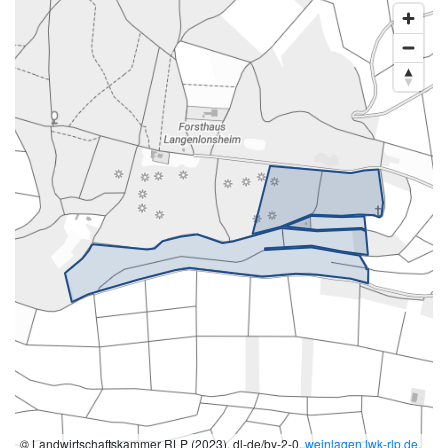
© Landwirtschaftskammer RLP (2023), dl-de/by-2-0,
weinlagen.lwk-rlp.de
,