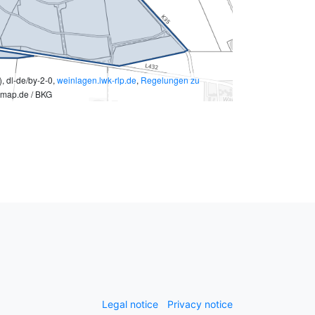
 dl-de/by-2-0,
weinlagen.lwk-rlp.de
,
Regelungen zu
emap.de / BKG
Legal notice
Privacy notice