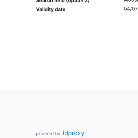
Search field (option 2)
04/07
Validity date
ldproxy
powered by