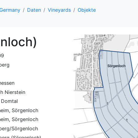
, Germany
Daten
Vineyards
Objekte
nloch)
09
berg
hessen
h Nierstein
 Domtal
eim, Sörgenloch
eim, Sörgenloch
erg/Sörgenloch
erg (Sörgenloch)