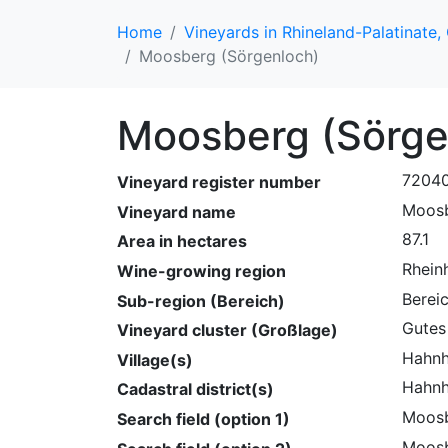
Home
Vineyards in Rhineland-Palatinate
Moosberg (Sörgenloch)
Moosberg (Sörge
7204
Vineyard register number
Moos
Vineyard name
87.1
Area in hectares
Rhein
Wine-growing region
Bereic
Sub-region (Bereich)
Gutes
Vineyard cluster (Großlage)
Hahnh
Village(s)
Hahnh
Cadastral district(s)
Moosb
Search field (option 1)
Moosb